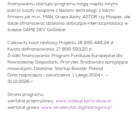
finansowemu startupy programu mogą między innymi
pokryć koszty związane z testami technologii, z takimi
firmami jak m.in.: MAN, Grupa Azoty, ASTOR czy Maspex, ale
także sfinansować działania dotyczące internacjonalizacji w
ścieżce GAME DEV GoGlobal.
Całkowity koszt realizacji Projektu: 18 695 449,24 zł
Kwota dofinansowania: 17 899 593,20 zł
Źródło finansowania: Program Fundusze Europejskie dla
Nowoczesnej Gospodarki, Priorytet: Środowisko sprzyjające
innowacjom, Działanie: Startup Booster Poland
Data rozpoczęcia i zakończenia: 1 lutego 2024 r. –
31.12.2026 r.
Strona programu:
wertykał przemysłowy:
www.scaleup.kpt.krakow.pl
wertykał growy:
www.akcelerator.digitaldragons.pl