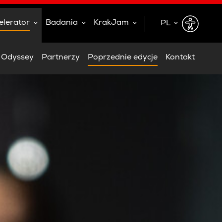
elerator
Badania
KrakJam
PL
EN
h Odyssey
Partnerzy
Poprzednie edycje
Kontakt
PL