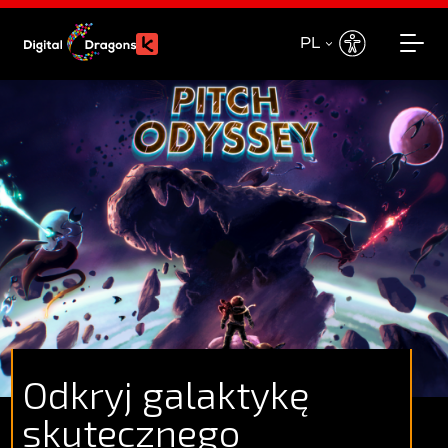
PL
EN
PL
Odkryj galaktykę
skutecznego