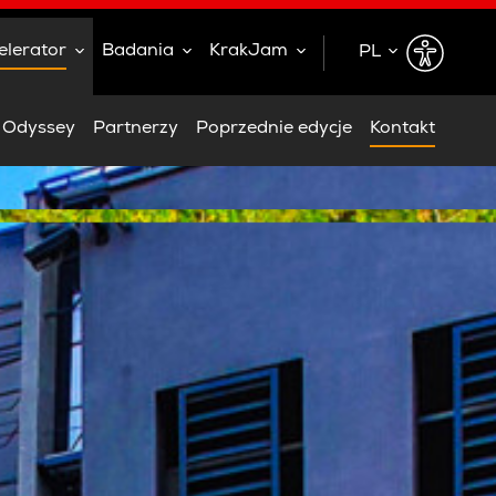
elerator
Badania
KrakJam
PL
EN
h Odyssey
Partnerzy
Poprzednie edycje
Kontakt
PL