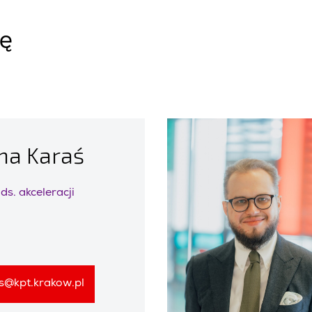
ię
na Karaś
ds. akceleracji
s@kpt.krakow.pl