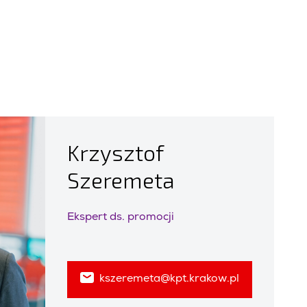
Krzysztof
Szeremeta
Ekspert ds. promocji
kszeremeta@kpt.krakow.pl